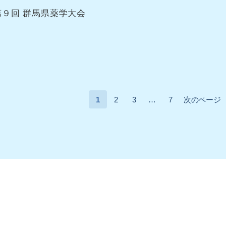
第９回 群馬県薬学大会
1
2
3
…
7
次のページ