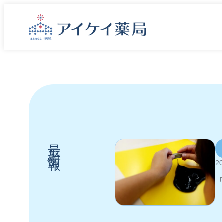
内
容
を
ス
キ
ッ
プ
最新情報
20