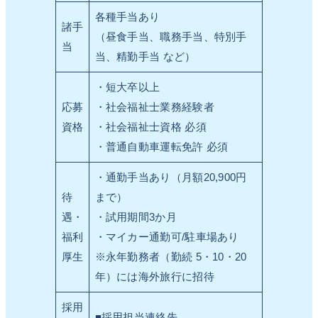
各種手当あり
諸手
（昼食手当、職務手当、特別手
当
当、精勤手当 など）
・短大卒以上
応募
・社会福祉士業務経験者
資格
・社会福祉士資格 必須
・普通自動車運転免許 必須
・通勤手当あり（月額20,900円
待
まで）
遇・
・試用期間3か月
福利
・マイカー通勤可/駐車場あり
厚生
※永年勤務者（勤続 5・10・20
年）には海外旅行に招待
採用
■採用担当連絡先