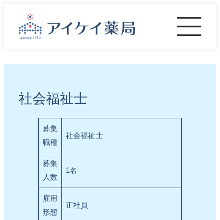
内
容
を
ス
キ
ッ
プ
社会福祉士
募集
社会福祉士
職種
募集
1名
人数
雇用
正社員
形態